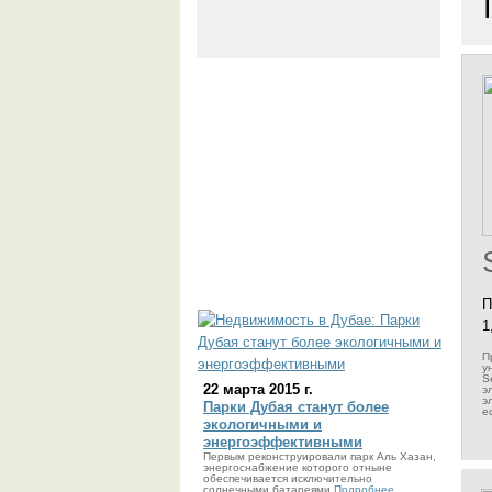
П
1
П
у
S
22 марта 2015 г.
э
э
Парки Дубая станут более
е
экологичными и
энергоэффективными
Первым реконструировали парк Аль Хазан,
энергоснабжение которого отныне
обеспечивается исключительно
солнечными батареями
Подробнее