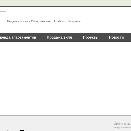
Недвижимость в Объединенных Арабских Эмиратах
ренда апартаментов
Продажа вилл
Проекты
Новости
Дубай - индустрия гостеприимства
Дубай - инвестиции в будущее
Рост продаж на рынке недвижимости 
Большой выбор квартир и апартаменто
Добро пожа
недвижимос