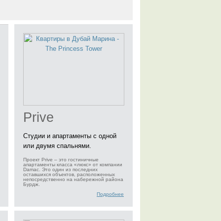
Prive
Студии и апартаменты с одной
или двумя спальнями.
Проект Prive – это гостиничные
апартаменты класса «люкс» от компании
Damac. Это один из последних
оставшихся объектов, расположенных
непосредственно на набережной района
Бурдж.
Подробнее