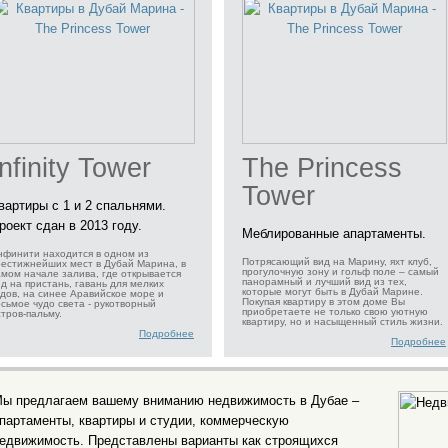
Infinity Tower
The Princess
Tower
вартиры с 1 и 2 спальнями.
роект сдан в 2013 году.
Меблированные апартаменты.
нфинити находится в одном из
Потрясающий вид на Марину, яхт клуб,
рестижнейших мест в Дубай Марина, в
прогулочную зону и гольф поле – самый
амом начале залива, где открывается
панорамный и лучший вид из тех,
ид на пристань, гавань для мелких
которые могут быть в Дубай Марине.
удов, на синее Аравийское море и
Покупая квартиру в этом доме Вы
осьмое чудо света - рукотворный
приобретаете не только свою уютную
стров-пальму.
квартиру, но и насыщенный стиль жизни.
Подробнее
Подробнее
ы предлагаем вашему вниманию
недвижимость в Дубае
–
партаменты, квартиры и студии, коммерческую
едвижимость. Представлены варианты как строящихся