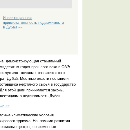
Инвестиционная
привлекательность недвижимости
в Дубаи »»
на, демонстрирующая стабильный
емидесятых годах прошлого века в
ОАЭ
ослужило толчком к развитию этого
ират Дубай. Местные власти поставили
поставщика нефтяного сырья в государство
 Для этой цели принимаются законы,
нвестициям в
недвижимость Дубаи
.
аи »»
расные климатические условия
ирового туризма. Но, помимо развития
я офисные центры, современные