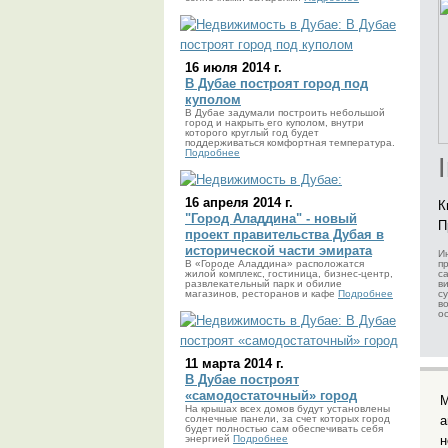
16 июля 2014 г.
В Дубае построят город под
куполом
В Дубае задумали построить небольшой
город и накрыть его куполом, внутри
которого круглый год будет
поддерживаться комфортная температура.
Подробнее
16 апреля 2014 г.
К
"Город Аладдина" - новый
П
проект правительства Дубая в
исторической части эмирата
И
В «Городе Аладдина» расположатся
п
жилой комплекс, гостиница, бизнес-центр,
с
развлекательный парк и обилие
в
магазинов, ресторанов и кафе
Подробнее
с
в
о
11 марта 2014 г.
В Дубае построят
«самодостаточный» город
М
На крышах всех домов будут установлены
солнечные панели, за счет которых город
а
будет полностью сам обеспечивать себя
энергией
Подробнее
н