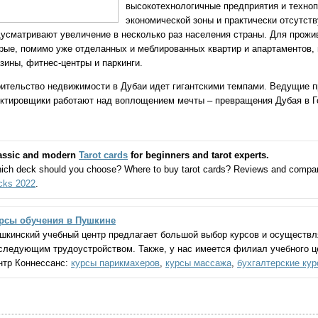
высокотехнологичные предприятия и техноп
экономической зоны и практически отсутст
усматривают увеличение в несколько раз населения страны. Для прожи
рые, помимо уже отделанных и меблированных квартир и апартаментов,
зины, фитнес-центры и паркинги.
оительство
недвижимости в Дубаи
идет гигантскими темпами. Ведущие п
ктировщики работают над воплощением мечты – превращения Дубая в 
assic and modern
Tarot cards
for beginners and tarot experts.
ich deck should you choose? Where to buy tarot cards? Reviews and compa
cks 2022
.
рсы обучения в Пушкине
шкинский учебный центр предлагает большой выбор курсов и осуществл
следующим трудоустройством. Также, у нас имеется филиал учебного це
нтр Коннессанс:
курсы парикмахеров
,
курсы массажа
,
бухгалтерские ку