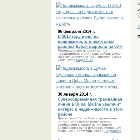
о
к
п
С
06 февраля 2014 г.
В 2013 году цены на
П
недвижимость в некоторых
районах Дубая выросли на 60%
Рекордсменами по росту цен на
недвижимость стали такие районы Дубая
как Palm Jumeirah (67%) и Jumeirah Village
Circle (55%)
Подробнее
30 января 2014 г.
Суперсовременная трамвайная
линия в Dubai Marina увеличит
интерес к недвижимости в этом
районе
Для жителей Dubai Marina трамвайная
линия станет новым транспортным
сообщением с такими популярными
бизнес-центрами в Дубае как Internet City,
Media City и Knowledge Village
Подробнее