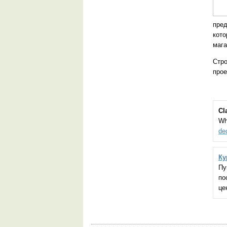
пред
кото
мага
Стр
прое
Cl
Wh
de
Ку
Пу
по
це