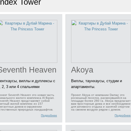
Index Tower
Seventh Heaven
Akoya
ентхаусы, виллы и дуплексы с
Виллы, таунхаусы, студии и
, 2, 3 или 4 спальнями
апартаменты.
роект Seventh Heaven это новая часть
Проект Akoya от компании Damac это
никального жилого комплекса Al Barari.
роскошный поселок, раскинувшийся на
eventh Heaven представляет собой
площади более 260 га. Akoya предлагает
литный жилой комплекс из 157
вам просторные дома и все необходимое
легантных домов в окружении
для активного отдыха и занятий спортом
стественных природных ландшафтов.
на свежем воздухе рядом с домом.
Подробнее
Подробнее