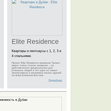
Elite Residence
Квартиры и пентхаусы с 1, 2, 3 и
4 спальнями.
Проект Elite Residence компании Tameer
имеет очень точное название – он
действительно предназначен для
успешных людей и это одно из самых
эксклюзивных и желаемых жилых зданий
на всём Ближнем Востоке.
Подробнее