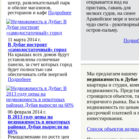
открывается вид на
центр, развлекательный парк
пристань, гавань для
и обилие магазинов,
ресторанов и кафе
Подробнее
мелких судов, на синее
Аравийское море и вось
чудо света - рукотворны
остров-пальму.
11 марта 2014 г.
Подроб
В Дубае построят
«самодостаточный» город
На крышах всех домов будут
установлены солнечные
панели, за счет которых город
будет полностью сам
Мы предлагаем вашему
обеспечивать себя энергией
Подробнее
недвижимость в Дубае
квартиры и студии, ко
недвижимость. Предста
строящихся объектов, т
вторичного рынка. Вы 
недвижимость по ценам
06 февраля 2014 г.
рассрочкой платежей и
В 2013 году цены на
инвестирования.
недвижимость в некоторых
районах Дубая выросли на
Список объектов недви
60%
Рекордсменами по росту цен