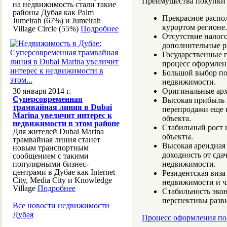
Преимущества покупки 
на недвижимость стали такие
районы Дубая как Palm
Прекрасное распо
Jumeirah (67%) и Jumeirah
курортом регионе.
Village Circle (55%)
Подробнее
Отсутствие налого
дополнительные р
Государственные 
процесс оформлен
Большой выбор по
недвижимости.
30 января 2014 г.
Оригинальные арх
Суперсовременная
Высокая прибыль 
трамвайная линия в Dubai
перепродажи еще н
Marina увеличит интерес к
объекта.
недвижимости в этом районе
Стабильный рост 
Для жителей Dubai Marina
объекты.
трамвайная линия станет
Высокая арендная 
новым транспортным
доходность от сда
сообщением с такими
популярными бизнес-
недвижимости.
центрами в Дубае как Internet
Резидентская виза
City, Media City и Knowledge
недвижимости и ч
Village
Подробнее
Стабильность экон
перспективы разви
Все новости недвижимости
Дубая
Процесс оформления по