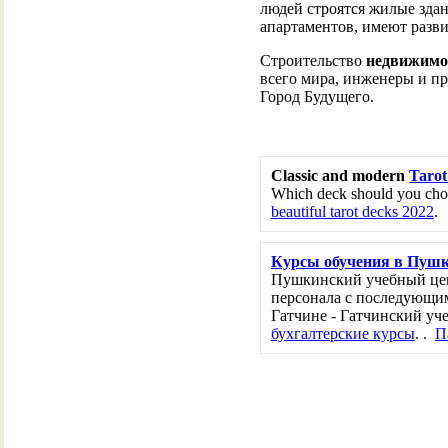
людей строятся жилые зда
апартаментов, имеют разв
Строительство
недвижимо
всего мира, инженеры и п
Город Будущего.
Classic and modern
Tarot
Which deck should you choo
beautiful tarot decks 2022
.
Курсы обучения в Пуш
Пушкинский учебный цен
персонала с последующим
Гатчине - Гатчинский уч
бухгалтерские курсы
. .
П