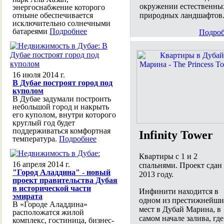
окружении естественны
энергоснабжение которого
природных ландшафтов
отныне обеспечивается
исключительно солнечными
батареями
Подробнее
Подроб
16 июля 2014 г.
В Дубае построят город под
куполом
В Дубае задумали построить
небольшой город и накрыть
его куполом, внутри которого
круглый год будет
поддерживаться комфортная
Infinity Tower
температура.
Подробнее
Квартиры с 1 и 2
16 апреля 2014 г.
спальнями. Проект сдан
"Город Аладдина" - новый
2013 году.
проект правительства Дубая
в исторической части
Инфинити находится в
эмирата
одном из престижнейши
В «Городе Аладдина»
мест в Дубай Марина, в
расположатся жилой
самом начале залива, где
комплекс, гостиница, бизнес-