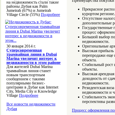
Преимущества покупки 
на недвижимость стали такие
районы Дубая как Palm
Прекрасное распо
Jumeirah (67%) и Jumeirah
курортом регионе.
Village Circle (55%)
Подробнее
Отсутствие налого
дополнительные р
Государственные 
процесс оформлен
Большой выбор по
недвижимости.
30 января 2014 г.
Оригинальные арх
Суперсовременная
Высокая прибыль 
трамвайная линия в Dubai
перепродажи еще н
Marina увеличит интерес к
объекта.
недвижимости в этом районе
Стабильный рост 
Для жителей Dubai Marina
объекты.
трамвайная линия станет
Высокая арендная 
новым транспортным
доходность от сда
сообщением с такими
популярными бизнес-
недвижимости.
центрами в Дубае как Internet
Резидентская виза
City, Media City и Knowledge
недвижимости и ч
Village
Подробнее
Стабильность экон
перспективы разви
Все новости недвижимости
Дубая
Процесс оформления по