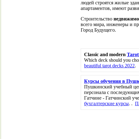
людей строятся жилые зда
апартаментов, имеют разв
Строительство
недвижимо
всего мира, инженеры и п
Город Будущего.
Classic and modern
Tarot
Which deck should you choo
beautiful tarot decks 2022
.
Курсы обучения в Пуш
Пушкинский учебный цен
персонала с последующим
Гатчине - Гатчинский уч
бухгалтерские курсы
. .
П