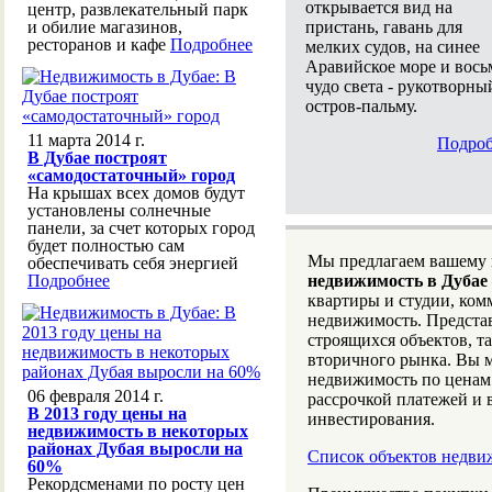
открывается вид на
центр, развлекательный парк
пристань, гавань для
и обилие магазинов,
ресторанов и кафе
Подробнее
мелких судов, на синее
Аравийское море и вось
чудо света - рукотворны
остров-пальму.
11 марта 2014 г.
Подроб
В Дубае построят
«самодостаточный» город
На крышах всех домов будут
установлены солнечные
панели, за счет которых город
будет полностью сам
Мы предлагаем вашему
обеспечивать себя энергией
Подробнее
недвижимость в Дубае
квартиры и студии, ко
недвижимость. Предста
строящихся объектов, т
вторичного рынка. Вы 
недвижимость по ценам
06 февраля 2014 г.
рассрочкой платежей и
В 2013 году цены на
инвестирования.
недвижимость в некоторых
районах Дубая выросли на
Список объектов недви
60%
Рекордсменами по росту цен