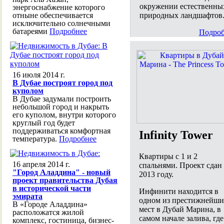
окружении естественны
энергоснабжение которого
природных ландшафтов
отныне обеспечивается
исключительно солнечными
батареями
Подробнее
Подроб
16 июля 2014 г.
В Дубае построят город под
куполом
В Дубае задумали построить
небольшой город и накрыть
его куполом, внутри которого
круглый год будет
поддерживаться комфортная
Infinity Tower
температура.
Подробнее
Квартиры с 1 и 2
16 апреля 2014 г.
спальнями. Проект сдан
"Город Аладдина" - новый
2013 году.
проект правительства Дубая
в исторической части
Инфинити находится в
эмирата
одном из престижнейши
В «Городе Аладдина»
мест в Дубай Марина, в
расположатся жилой
самом начале залива, где
комплекс, гостиница, бизнес-