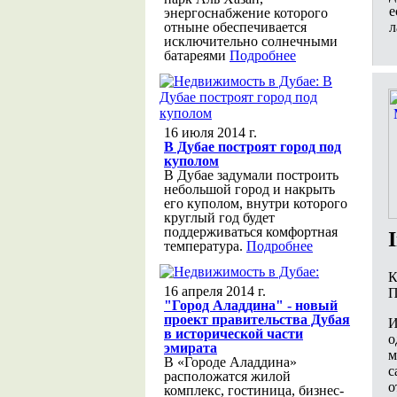
е
энергоснабжение которого
л
отныне обеспечивается
исключительно солнечными
батареями
Подробнее
16 июля 2014 г.
В Дубае построят город под
куполом
В Дубае задумали построить
небольшой город и накрыть
его куполом, внутри которого
круглый год будет
поддерживаться комфортная
температура.
Подробнее
К
16 апреля 2014 г.
П
"Город Аладдина" - новый
проект правительства Дубая
И
в исторической части
о
эмирата
м
В «Городе Аладдина»
с
расположатся жилой
о
комплекс, гостиница, бизнес-