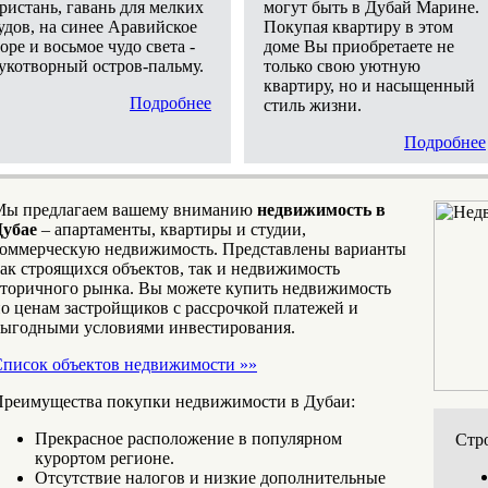
ристань, гавань для мелких
могут быть в Дубай Марине.
удов, на синее Аравийское
Покупая квартиру в этом
оре и восьмое чудо света -
доме Вы приобретаете не
укотворный остров-пальму.
только свою уютную
квартиру, но и насыщенный
Подробнее
стиль жизни.
Подробнее
Мы предлагаем вашему вниманию
недвижимость в
Дубае
– апартаменты, квартиры и студии,
оммерческую недвижимость. Представлены варианты
ак строящихся объектов, так и недвижимость
торичного рынка. Вы можете купить недвижимость
о ценам застройщиков с рассрочкой платежей и
ыгодными условиями инвестирования.
писок объектов недвижимости »»
реимущества покупки недвижимости в Дубаи:
Прекрасное расположение в популярном
Стр
курортом регионе.
Отсутствие налогов и низкие дополнительные