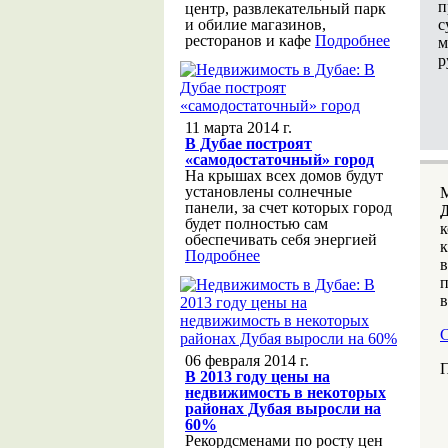
п
центр, развлекательный парк
с
и обилие магазинов,
ресторанов и кафе
Подробнее
м
р
11 марта 2014 г.
В Дубае построят
«самодостаточный» город
На крышах всех домов будут
установлены солнечные
панели, за счет которых город
будет полностью сам
к
обеспечивать себя энергией
к
Подробнее
в
п
в
С
06 февраля 2014 г.
П
В 2013 году цены на
недвижимость в некоторых
районах Дубая выросли на
60%
Рекордсменами по росту цен