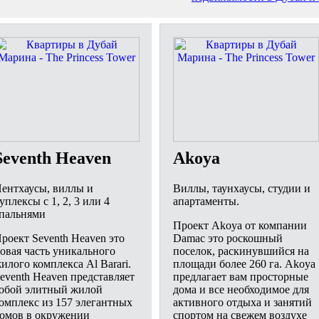
Seventh Heaven
Akoya
ентхаусы, виллы и
Виллы, таунхаусы, студии и
уплексы с 1, 2, 3 или 4
апартаменты.
пальнями
Проект Akoya от компании
роект Seventh Heaven это
Damac это роскошный
овая часть уникального
поселок, раскинувшийся на
илого комплекса Al Barari.
площади более 260 га. Akoya
eventh Heaven представляет
предлагает вам просторные
обой элитный жилой
дома и все необходимое для
омплекс из 157 элегантных
активного отдыха и занятий
омов в окружении
спортом на свежем воздухе