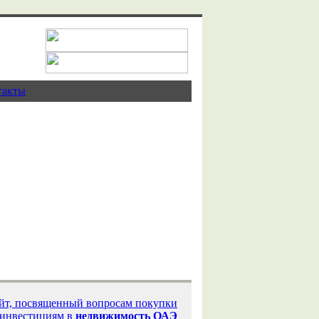
такты
 Дубае
айт, посвященный вопросам покупки
 инвестициям в
недвижимость ОАЭ