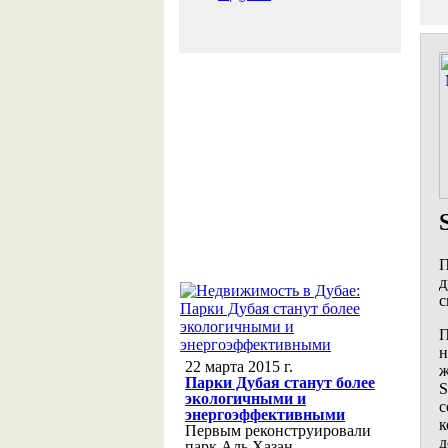
П
д
с
П
н
22 марта 2015 г.
ж
Парки Дубая станут более
S
экологичными и
с
энергоэффективными
к
Первым реконструировали
д
парк Аль Хазан,