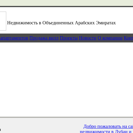
Недвижимость в Объединенных Арабских Эмиратах
 апартаментов
Продажа вилл
Проекты
Новости
О компании
Кон
Дубай - инвестиции в будущее
Предложения элитных объектов Дубая
Большой выбор квартир и апартаментов в
Дубай - история и современность
Добро пожаловать на с
недвижимости в Дубаи и