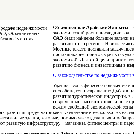
Объединенные Арабские Эмираты
– 
экономический рост в последние годы.
ОАЭ
были найдены большие залежи не
развитию этого региона. Наиболее акт
Местные власти поставили задачу прев
поставщика нефтяного сырья в государ
экономикой. Для этой цели принимают
развитию бизнеса и инвестициям в
не
О законодательстве по недвижимости 
Удачное географическое положение и 
способствуют превращению Дубая в це
развития туристической индустрии, в 
современные высокотехнологичные пре
режим свободной экономической зоны 
ны развития предусматривают увеличение в несколько раз насе
оятся жилые здания, которые, помимо уже отделанных и меблиро
ют развитую инфраструктуру – магазины, фитнес-центры и парк
оительство
недвижимости в Дубаи
идет гигантскими темпами. 