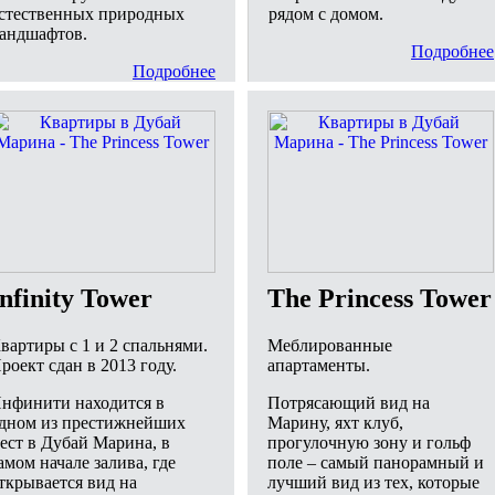
стественных природных
рядом с домом.
андшафтов.
Подробнее
Подробнее
Infinity Tower
The Princess Tower
вартиры с 1 и 2 спальнями.
Меблированные
роект сдан в 2013 году.
апартаменты.
нфинити находится в
Потрясающий вид на
дном из престижнейших
Марину, яхт клуб,
ест в Дубай Марина, в
прогулочную зону и гольф
амом начале залива, где
поле – самый панорамный и
ткрывается вид на
лучший вид из тех, которые