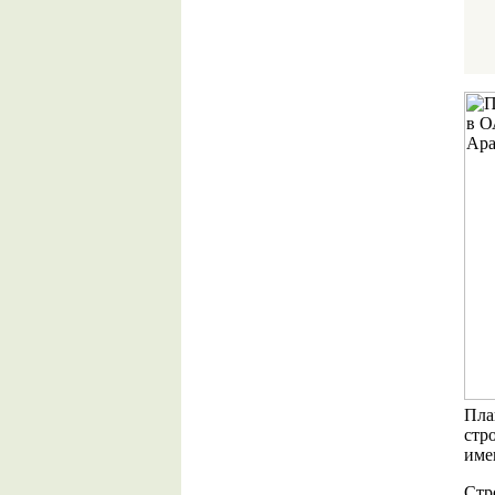
Пла
стр
име
Стр