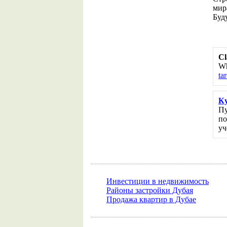
мир
Буд
Cl
Wh
ta
Ку
Пу
по
уч
Инвестиции в недвижимость
Районы застройки Дубая
Продажа квартир в Дубае