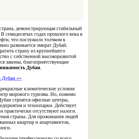
страна, демонстрирующая стабильный
 В семидесятых годах прошлого века в
фти, что послужило толчком к
ивно развивается эмират Дубай.
ратить страну из крупнейшего
ство с собственной высокоразвитой
ся законы, благоприятствующие
движимость Дубаи
.
в Дубаи »»
прекрасные климатические условия
нтр мирового туризма. Но, помимо
Дубаи строятся офисные центры,
дприятия и технопарки. Действует
и практически отсутствуют налоги.
ления страны. Для проживания людей
ванных квартир и апартаментов,
инги.
Ведущие профессионалы со всего