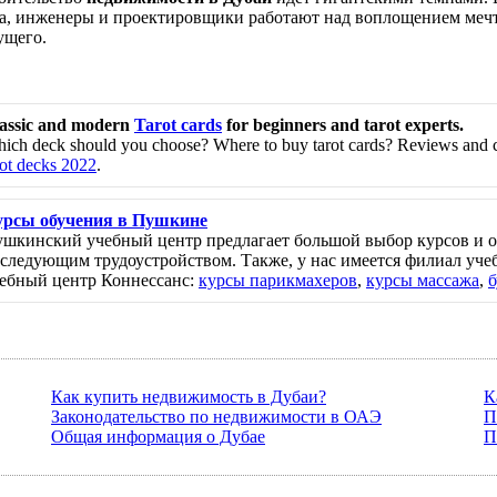
а, инженеры и проектировщики работают над воплощением мечт
ущего.
assic and modern
Tarot cards
for beginners and tarot experts.
ich deck should you choose? Where to buy tarot cards? Reviews and 
rot decks 2022
.
рсы обучения в Пушкине
шкинский учебный центр предлагает большой выбор курсов и о
следующим трудоустройством. Также, у нас имеется филиал учеб
ебный центр Коннессанс:
курсы парикмахеров
,
курсы массажа
,
б
Как купить недвижимость в Дубаи?
К
Законодательство по недвижимости в ОАЭ
П
Общая информация о Дубае
П