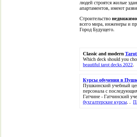
людей строятся жилые зда
апартаментов, имеют разв
Строительство
недвижимо
всего мира, инженеры и п
Город Будущего.
Classic and modern
Tarot
Which deck should you choo
beautiful tarot decks 2022
.
Курсы обучения в Пуш
Пушкинский учебный цен
персонала с последующим
Гатчине - Гатчинский уч
бухгалтерские курсы
. .
П