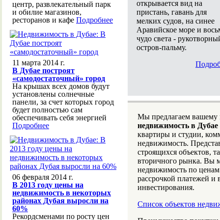
открывается вид на
центр, развлекательный парк
пристань, гавань для
и обилие магазинов,
ресторанов и кафе
Подробнее
мелких судов, на синее
Аравийское море и вось
чудо света - рукотворны
остров-пальму.
11 марта 2014 г.
Подроб
В Дубае построят
«самодостаточный» город
На крышах всех домов будут
установлены солнечные
панели, за счет которых город
будет полностью сам
Мы предлагаем вашему
обеспечивать себя энергией
Подробнее
недвижимость в Дубае
квартиры и студии, ко
недвижимость. Предста
строящихся объектов, т
вторичного рынка. Вы 
недвижимость по ценам
06 февраля 2014 г.
рассрочкой платежей и
В 2013 году цены на
инвестирования.
недвижимость в некоторых
районах Дубая выросли на
Список объектов недви
60%
Рекордсменами по росту цен