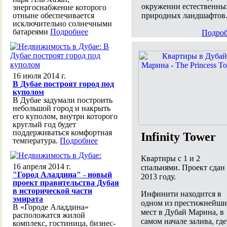
окружении естественны
энергоснабжение которого
природных ландшафтов
отныне обеспечивается
исключительно солнечными
батареями
Подробнее
Подроб
16 июля 2014 г.
В Дубае построят город под
куполом
В Дубае задумали построить
небольшой город и накрыть
его куполом, внутри которого
круглый год будет
поддерживаться комфортная
Infinity Tower
температура.
Подробнее
Квартиры с 1 и 2
16 апреля 2014 г.
спальнями. Проект сдан
"Город Аладдина" - новый
2013 году.
проект правительства Дубая
в исторической части
Инфинити находится в
эмирата
одном из престижнейши
В «Городе Аладдина»
мест в Дубай Марина, в
расположатся жилой
самом начале залива, где
комплекс, гостиница, бизнес-