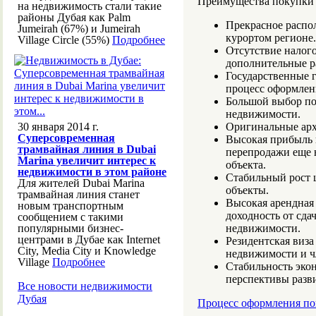
Преимущества покупки 
на недвижимость стали такие
районы Дубая как Palm
Прекрасное распо
Jumeirah (67%) и Jumeirah
курортом регионе.
Village Circle (55%)
Подробнее
Отсутствие налого
дополнительные р
Государственные 
процесс оформлен
Большой выбор по
недвижимости.
30 января 2014 г.
Оригинальные арх
Суперсовременная
Высокая прибыль 
трамвайная линия в Dubai
перепродажи еще н
Marina увеличит интерес к
объекта.
недвижимости в этом районе
Стабильный рост 
Для жителей Dubai Marina
объекты.
трамвайная линия станет
Высокая арендная 
новым транспортным
доходность от сда
сообщением с такими
популярными бизнес-
недвижимости.
центрами в Дубае как Internet
Резидентская виза
City, Media City и Knowledge
недвижимости и ч
Village
Подробнее
Стабильность экон
перспективы разви
Все новости недвижимости
Дубая
Процесс оформления по