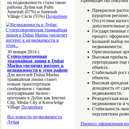
Преимущества покупки 
на недвижимость стали такие
районы Дубая как Palm
Прекрасное распо
Jumeirah (67%) и Jumeirah
курортом регионе.
Village Circle (55%)
Подробнее
Отсутствие налого
дополнительные р
Государственные 
процесс оформлен
Большой выбор по
недвижимости.
30 января 2014 г.
Оригинальные арх
Суперсовременная
Высокая прибыль 
трамвайная линия в Dubai
перепродажи еще н
Marina увеличит интерес к
объекта.
недвижимости в этом районе
Стабильный рост 
Для жителей Dubai Marina
объекты.
трамвайная линия станет
Высокая арендная 
новым транспортным
доходность от сда
сообщением с такими
популярными бизнес-
недвижимости.
центрами в Дубае как Internet
Резидентская виза
City, Media City и Knowledge
недвижимости и ч
Village
Подробнее
Стабильность экон
перспективы разви
Все новости недвижимости
Дубая
Процесс оформления по