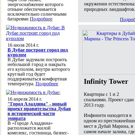
окружении естественны
энергоснабжение которого
природных ландшафтов
отныне обеспечивается
исключительно солнечными
батареями
Подробнее
Подроб
16 июля 2014 г.
В Дубае построят город под
куполом
В Дубае задумали построить
небольшой город и накрыть
его куполом, внутри которого
круглый год будет
поддерживаться комфортная
Infinity Tower
температура.
Подробнее
Квартиры с 1 и 2
16 апреля 2014 г.
спальнями. Проект сдан
"Город Аладдина" - новый
2013 году.
проект правительства Дубая
в исторической части
Инфинити находится в
эмирата
одном из престижнейши
В «Городе Аладдина»
мест в Дубай Марина, в
расположатся жилой
самом начале залива, где
комплекс, гостиница, бизнес-