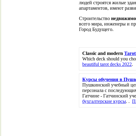
людей строятся жилые зда
апартаментов, имеют разв
Строительство
недвижимо
всего мира, инженеры и п
Город Будущего.
Classic and modern
Tarot
Which deck should you choo
beautiful tarot decks 2022
.
Курсы обучения в Пуш
Пушкинский учебный цен
персонала с последующим
Гатчине - Гатчинский уч
бухгалтерские курсы
. .
П