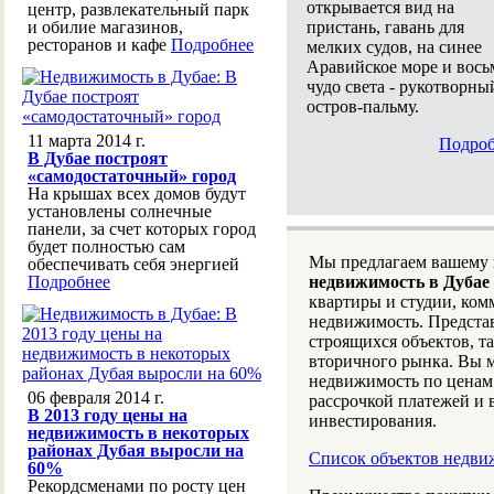
открывается вид на
центр, развлекательный парк
пристань, гавань для
и обилие магазинов,
ресторанов и кафе
Подробнее
мелких судов, на синее
Аравийское море и вось
чудо света - рукотворны
остров-пальму.
11 марта 2014 г.
Подроб
В Дубае построят
«самодостаточный» город
На крышах всех домов будут
установлены солнечные
панели, за счет которых город
будет полностью сам
Мы предлагаем вашему
обеспечивать себя энергией
Подробнее
недвижимость в Дубае
квартиры и студии, ко
недвижимость. Предста
строящихся объектов, т
вторичного рынка. Вы 
недвижимость по ценам
06 февраля 2014 г.
рассрочкой платежей и
В 2013 году цены на
инвестирования.
недвижимость в некоторых
районах Дубая выросли на
Список объектов недви
60%
Рекордсменами по росту цен