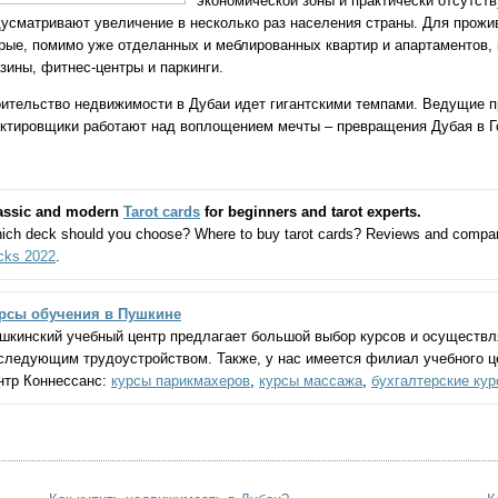
экономической зоны и практически отсутст
усматривают увеличение в несколько раз населения страны. Для прожи
рые, помимо уже отделанных и меблированных квартир и апартаментов,
зины, фитнес-центры и паркинги.
оительство
недвижимости в Дубаи
идет гигантскими темпами. Ведущие п
ктировщики работают над воплощением мечты – превращения Дубая в 
assic and modern
Tarot cards
for beginners and tarot experts.
ich deck should you choose? Where to buy tarot cards? Reviews and compa
cks 2022
.
рсы обучения в Пушкине
шкинский учебный центр предлагает большой выбор курсов и осуществл
следующим трудоустройством. Также, у нас имеется филиал учебного це
нтр Коннессанс:
курсы парикмахеров
,
курсы массажа
,
бухгалтерские ку