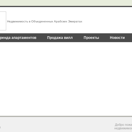
Недвижимость в Объединенных Арабских Эмиратах
ренда апартаментов
Продажа вилл
Проекты
Новости
Новости рынка недвижимости Дубая
Элитная недвижимость Дубая
Большой выбор квартир и апартаменто
Дубай - индустрия гостеприимства
Добро пожа
недвижимос