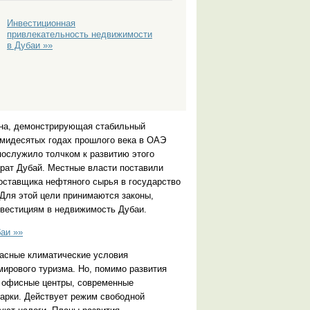
Инвестиционная
привлекательность недвижимости
в Дубаи »»
на, демонстрирующая стабильный
емидесятых годах прошлого века в
ОАЭ
ослужило толчком к развитию этого
ират Дубай. Местные власти поставили
поставщика нефтяного сырья в государство
 Для этой цели принимаются законы,
нвестициям в
недвижимость Дубаи
.
аи »»
расные климатические условия
ирового туризма. Но, помимо развития
я офисные центры, современные
арки. Действует режим свободной