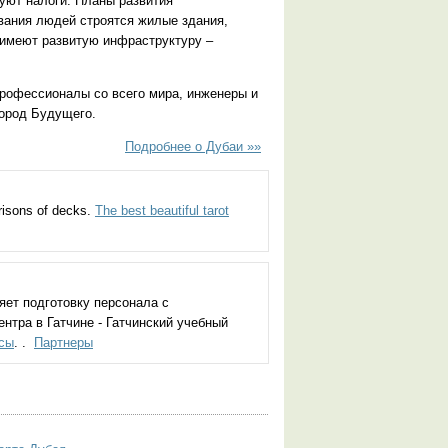
вуют налоги. Планы развития
вания людей строятся жилые здания,
 имеют развитую инфраструктуру –
рофессионалы со всего мира, инженеры и
Город Будущего.
Подробнее о Дубаи »»
risons of decks.
The best beautiful tarot
яет подготовку персонала с
нтра в Гатчине - Гатчинский учебный
рсы
. .
Партнеры