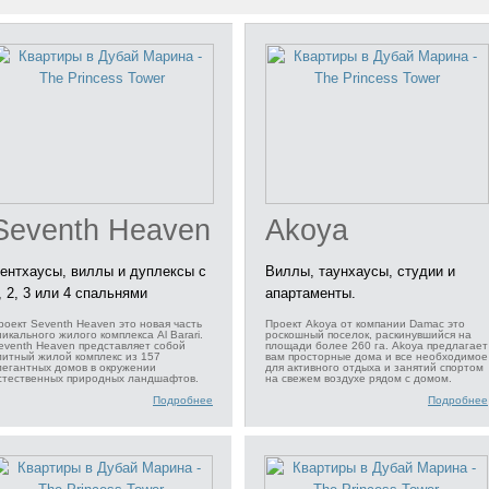
Seventh Heaven
Akoya
ентхаусы, виллы и дуплексы с
Виллы, таунхаусы, студии и
, 2, 3 или 4 спальнями
апартаменты.
роект Seventh Heaven это новая часть
Проект Akoya от компании Damac это
никального жилого комплекса Al Barari.
роскошный поселок, раскинувшийся на
eventh Heaven представляет собой
площади более 260 га. Akoya предлагает
литный жилой комплекс из 157
вам просторные дома и все необходимое
легантных домов в окружении
для активного отдыха и занятий спортом
стественных природных ландшафтов.
на свежем воздухе рядом с домом.
Подробнее
Подробнее