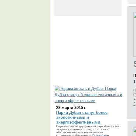
П
1
П
у
S
э
э
е
22 марта 2015 г.
Парки Дубая станут более
экологичными и
энергоэффективными
Первым реконструировали парк Аль Хазан,
энергоснабжение которого отныне
обеспечивается исключительно
солнечными батареями
Подробнее