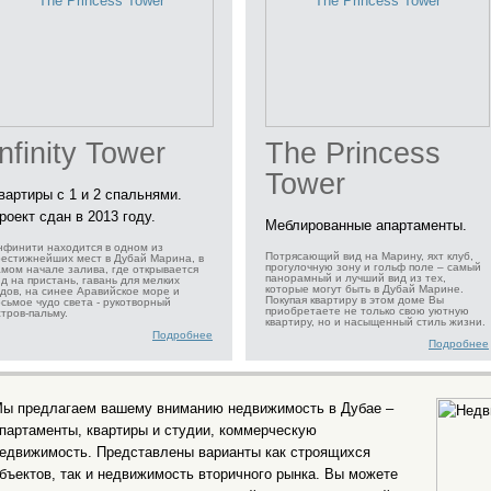
Infinity Tower
The Princess
Tower
вартиры с 1 и 2 спальнями.
роект сдан в 2013 году.
Меблированные апартаменты.
нфинити находится в одном из
Потрясающий вид на Марину, яхт клуб,
рестижнейших мест в Дубай Марина, в
прогулочную зону и гольф поле – самый
амом начале залива, где открывается
панорамный и лучший вид из тех,
ид на пристань, гавань для мелких
которые могут быть в Дубай Марине.
удов, на синее Аравийское море и
Покупая квартиру в этом доме Вы
осьмое чудо света - рукотворный
приобретаете не только свою уютную
стров-пальму.
квартиру, но и насыщенный стиль жизни.
Подробнее
Подробнее
ы предлагаем вашему вниманию
недвижимость в Дубае
–
партаменты, квартиры и студии, коммерческую
едвижимость. Представлены варианты как строящихся
бъектов, так и недвижимость вторичного рынка. Вы можете