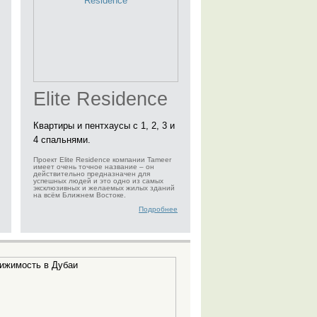
Elite Residence
Квартиры и пентхаусы с 1, 2, 3 и
4 спальнями.
Проект Elite Residence компании Tameer
имеет очень точное название – он
действительно предназначен для
успешных людей и это одно из самых
эксклюзивных и желаемых жилых зданий
на всём Ближнем Востоке.
Подробнее