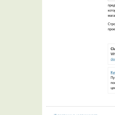
пред
кото
мага
Стр
прое
Cl
Wh
de
Ку
Пу
по
це