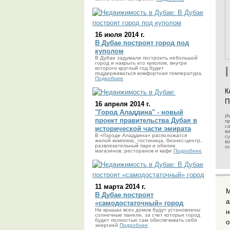
16 июля 2014 г.
В Дубае построят город под
куполом
В Дубае задумали построить небольшой
город и накрыть его куполом, внутри
которого круглый год будет
поддерживаться комфортная температура.
Подробнее
К
П
16 апреля 2014 г.
"Город Аладдина" - новый
И
проект правительства Дубая в
п
с
исторической части эмирата
в
В «Городе Аладдина» расположатся
с
жилой комплекс, гостиница, бизнес-центр,
в
развлекательный парк и обилие
о
магазинов, ресторанов и кафе
Подробнее
11 марта 2014 г.
М
В Дубае построят
а
«самодостаточный» город
На крышах всех домов будут установлены
н
солнечные панели, за счет которых город
будет полностью сам обеспечивать себя
о
энергией
Подробнее