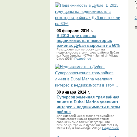
к
п
С
П
06 февраля 2014 г.
В 2013 году цены на
недвижимость в некоторых
районах Дубая выросли на 60%
Рекордсменами по росту цен на
недвижимость стали такие районы Дубая
как Palm Jumeirah (67%) и Jumeirah Village
Circle (55%)
Подробнее
30 января 2014 г.
Суперсовременная трамвайная
линия в Dubai Marina увеличит
интерес к недвижимости в этом
районе
Для жителей Dubai Marina трамвайная
линия станет новым транспортным
сообщением с такими популярными
бизнес-центрами в Дубае как Internet City,
Media City и Knowledge Village
Подробнее