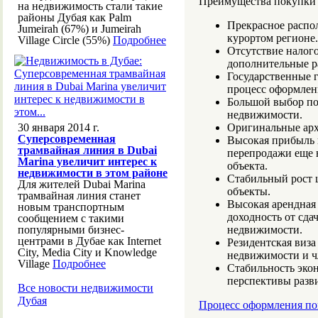
Преимущества покупки 
на недвижимость стали такие
районы Дубая как Palm
Прекрасное распо
Jumeirah (67%) и Jumeirah
курортом регионе.
Village Circle (55%)
Подробнее
Отсутствие налого
дополнительные р
Государственные 
процесс оформлен
Большой выбор по
недвижимости.
30 января 2014 г.
Оригинальные арх
Суперсовременная
Высокая прибыль 
трамвайная линия в Dubai
перепродажи еще н
Marina увеличит интерес к
объекта.
недвижимости в этом районе
Стабильный рост 
Для жителей Dubai Marina
объекты.
трамвайная линия станет
Высокая арендная 
новым транспортным
доходность от сда
сообщением с такими
популярными бизнес-
недвижимости.
центрами в Дубае как Internet
Резидентская виза
City, Media City и Knowledge
недвижимости и ч
Village
Подробнее
Стабильность экон
перспективы разви
Все новости недвижимости
Дубая
Процесс оформления по