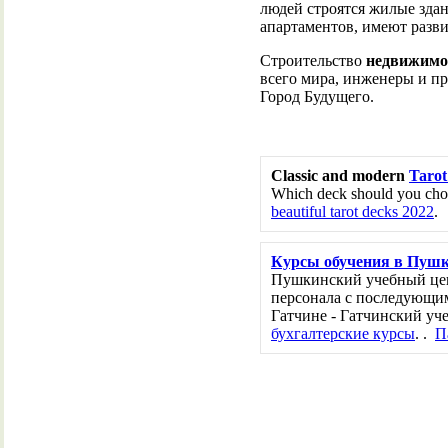
людей строятся жилые зда
апартаментов, имеют разв
Строительство
недвижимо
всего мира, инженеры и п
Город Будущего.
Classic and modern
Tarot
Which deck should you choo
beautiful tarot decks 2022
.
Курсы обучения в Пуш
Пушкинский учебный цен
персонала с последующим
Гатчине - Гатчинский уч
бухгалтерские курсы
. .
П