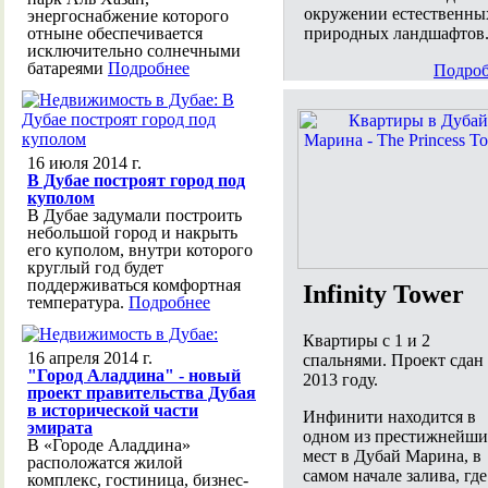
окружении естественны
энергоснабжение которого
природных ландшафтов
отныне обеспечивается
исключительно солнечными
батареями
Подробнее
Подроб
16 июля 2014 г.
В Дубае построят город под
куполом
В Дубае задумали построить
небольшой город и накрыть
его куполом, внутри которого
круглый год будет
поддерживаться комфортная
Infinity Tower
температура.
Подробнее
Квартиры с 1 и 2
16 апреля 2014 г.
спальнями. Проект сдан
"Город Аладдина" - новый
2013 году.
проект правительства Дубая
в исторической части
Инфинити находится в
эмирата
одном из престижнейши
В «Городе Аладдина»
мест в Дубай Марина, в
расположатся жилой
самом начале залива, где
комплекс, гостиница, бизнес-