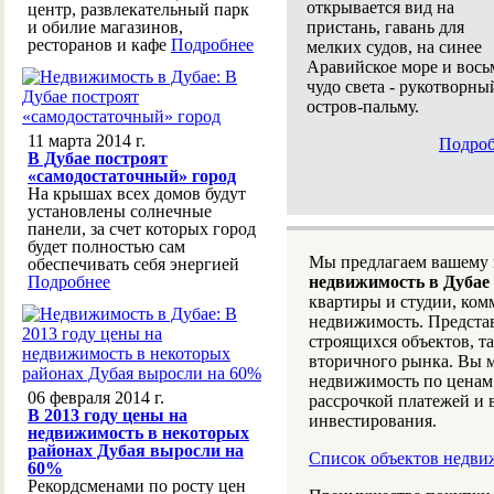
открывается вид на
центр, развлекательный парк
пристань, гавань для
и обилие магазинов,
ресторанов и кафе
Подробнее
мелких судов, на синее
Аравийское море и вось
чудо света - рукотворны
остров-пальму.
11 марта 2014 г.
Подроб
В Дубае построят
«самодостаточный» город
На крышах всех домов будут
установлены солнечные
панели, за счет которых город
будет полностью сам
Мы предлагаем вашему
обеспечивать себя энергией
Подробнее
недвижимость в Дубае
квартиры и студии, ко
недвижимость. Предста
строящихся объектов, т
вторичного рынка. Вы 
недвижимость по ценам
06 февраля 2014 г.
рассрочкой платежей и
В 2013 году цены на
инвестирования.
недвижимость в некоторых
районах Дубая выросли на
Список объектов недви
60%
Рекордсменами по росту цен