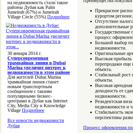
Преимущества покупки 
на недвижимость стали такие
районы Дубая как Palm
Прекрасное распо
Jumeirah (67%) и Jumeirah
курортом регионе.
Village Circle (55%)
Подробнее
Отсутствие налого
дополнительные р
Государственные 
процесс оформлен
Большой выбор по
недвижимости.
30 января 2014 г.
Оригинальные арх
Суперсовременная
Высокая прибыль 
трамвайная линия в Dubai
перепродажи еще н
Marina увеличит интерес к
объекта.
недвижимости в этом районе
Стабильный рост 
Для жителей Dubai Marina
объекты.
трамвайная линия станет
Высокая арендная 
новым транспортным
доходность от сда
сообщением с такими
популярными бизнес-
недвижимости.
центрами в Дубае как Internet
Резидентская виза
City, Media City и Knowledge
недвижимости и ч
Village
Подробнее
Стабильность экон
перспективы разви
Все новости недвижимости
Дубая
Процесс оформления по