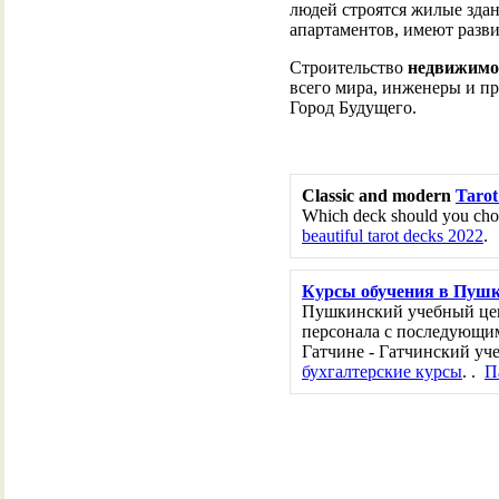
людей строятся жилые зда
апартаментов, имеют разв
Строительство
недвижимо
всего мира, инженеры и п
Город Будущего.
Classic and modern
Tarot
Which deck should you choo
beautiful tarot decks 2022
.
Курсы обучения в Пуш
Пушкинский учебный цен
персонала с последующим
Гатчине - Гатчинский уч
бухгалтерские курсы
. .
П