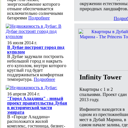
окружении естественны
энергоснабжение которого
природных ландшафтов
отныне обеспечивается
исключительно солнечными
батареями
Подробнее
Подроб
16 июля 2014 г.
В Дубае построят город под
куполом
В Дубае задумали построить
небольшой город и накрыть
его куполом, внутри которого
круглый год будет
поддерживаться комфортная
Infinity Tower
температура.
Подробнее
Квартиры с 1 и 2
16 апреля 2014 г.
спальнями. Проект сдан
"Город Аладдина" - новый
2013 году.
проект правительства Дубая
в исторической части
Инфинити находится в
эмирата
одном из престижнейши
В «Городе Аладдина»
мест в Дубай Марина, в
расположатся жилой
самом начале залива, где
комплекс, гостиница, бизнес-