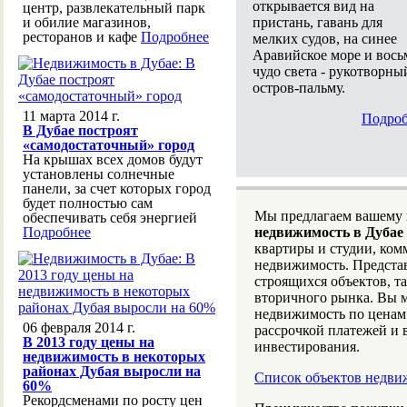
открывается вид на
центр, развлекательный парк
пристань, гавань для
и обилие магазинов,
ресторанов и кафе
Подробнее
мелких судов, на синее
Аравийское море и вось
чудо света - рукотворны
остров-пальму.
11 марта 2014 г.
Подроб
В Дубае построят
«самодостаточный» город
На крышах всех домов будут
установлены солнечные
панели, за счет которых город
будет полностью сам
Мы предлагаем вашему
обеспечивать себя энергией
Подробнее
недвижимость в Дубае
квартиры и студии, ко
недвижимость. Предста
строящихся объектов, т
вторичного рынка. Вы 
недвижимость по ценам
06 февраля 2014 г.
рассрочкой платежей и
В 2013 году цены на
инвестирования.
недвижимость в некоторых
районах Дубая выросли на
Список объектов недви
60%
Рекордсменами по росту цен