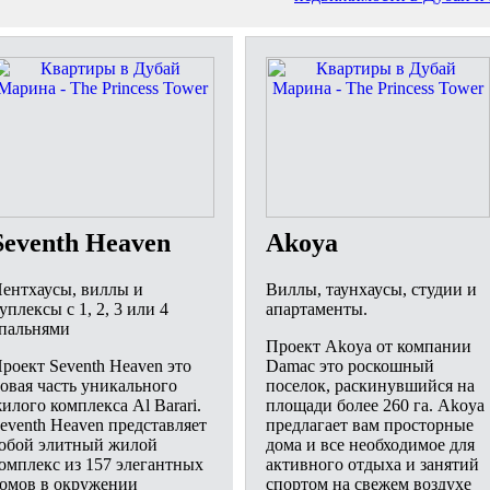
Seventh Heaven
Akoya
ентхаусы, виллы и
Виллы, таунхаусы, студии и
уплексы с 1, 2, 3 или 4
апартаменты.
пальнями
Проект Akoya от компании
роект Seventh Heaven это
Damac это роскошный
овая часть уникального
поселок, раскинувшийся на
илого комплекса Al Barari.
площади более 260 га. Akoya
eventh Heaven представляет
предлагает вам просторные
обой элитный жилой
дома и все необходимое для
омплекс из 157 элегантных
активного отдыха и занятий
омов в окружении
спортом на свежем воздухе