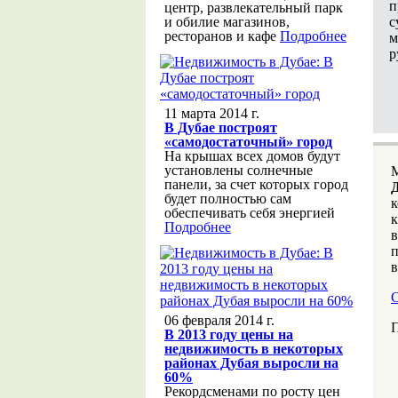
п
центр, развлекательный парк
с
и обилие магазинов,
ресторанов и кафе
Подробнее
м
р
11 марта 2014 г.
В Дубае построят
«самодостаточный» город
На крышах всех домов будут
установлены солнечные
панели, за счет которых город
будет полностью сам
к
обеспечивать себя энергией
к
Подробнее
в
п
в
С
06 февраля 2014 г.
П
В 2013 году цены на
недвижимость в некоторых
районах Дубая выросли на
60%
Рекордсменами по росту цен