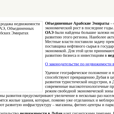
Объединенные Арабские Эмираты
– 
экономический рост в последние годы.
ОАЭ
были найдены большие залежи не
развитию этого региона. Наиболее акт
Местные власти поставили задачу прев
поставщика нефтяного сырья в государ
экономикой. Для этой цели принимают
развитию бизнеса и инвестициям в
не
О законодательстве по недвижимости 
Удачное географическое положение и 
способствуют превращению Дубая в це
развития туристической индустрии, в 
современные высокотехнологичные пре
режим свободной экономической зоны 
ны развития предусматривают увеличение в несколько раз насе
оятся жилые здания, которые, помимо уже отделанных и меблиро
ют развитую инфраструктуру – магазины, фитнес-центры и парк
оительство
недвижимости в Дубаи
идет гигантскими темпами. 