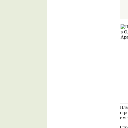
Пла
стр
име
Стр