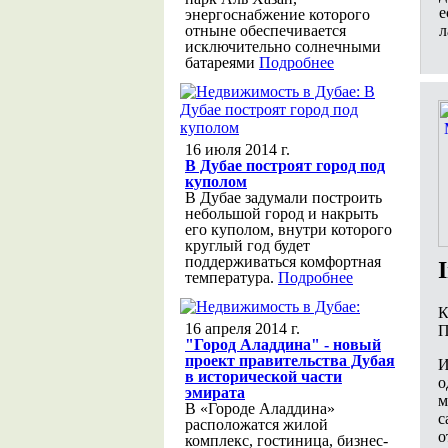
е
энергоснабжение которого
л
отныне обеспечивается
исключительно солнечными
батареями
Подробнее
16 июля 2014 г.
В Дубае построят город под
куполом
В Дубае задумали построить
небольшой город и накрыть
его куполом, внутри которого
круглый год будет
поддерживаться комфортная
температура.
Подробнее
К
16 апреля 2014 г.
П
"Город Аладдина" - новый
проект правительства Дубая
И
в исторической части
о
эмирата
м
В «Городе Аладдина»
с
расположатся жилой
о
комплекс, гостиница, бизнес-