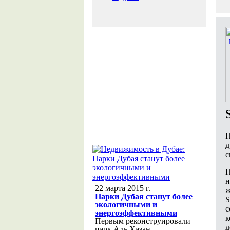
П
д
с
П
н
22 марта 2015 г.
ж
Парки Дубая станут более
S
экологичными и
с
энергоэффективными
к
Первым реконструировали
д
парк Аль Хазан,