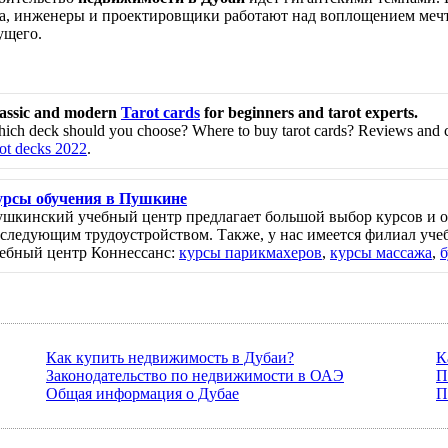
а, инженеры и проектировщики работают над воплощением мечт
ущего.
assic and modern
Tarot cards
for beginners and tarot experts.
ich deck should you choose? Where to buy tarot cards? Reviews and 
rot decks 2022
.
рсы обучения в Пушкине
шкинский учебный центр предлагает большой выбор курсов и о
следующим трудоустройством. Также, у нас имеется филиал учеб
ебный центр Коннессанс:
курсы парикмахеров
,
курсы массажа
,
б
Как купить недвижимость в Дубаи?
К
Законодательство по недвижимости в ОАЭ
П
Общая информация о Дубае
П