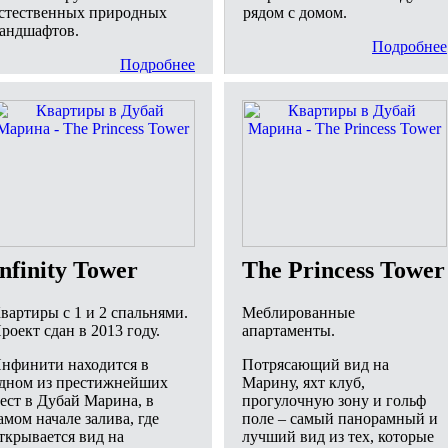
стественных природных
рядом с домом.
андшафтов.
Подробнее
Подробнее
Infinity Tower
The Princess Tower
вартиры с 1 и 2 спальнями.
Меблированные
роект сдан в 2013 году.
апартаменты.
нфинити находится в
Потрясающий вид на
дном из престижнейших
Марину, яхт клуб,
ест в Дубай Марина, в
прогулочную зону и гольф
амом начале залива, где
поле – самый панорамный и
ткрывается вид на
лучший вид из тех, которые