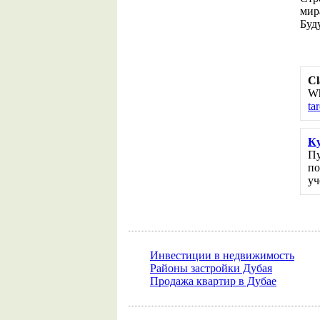
мир
Буд
Cl
Wh
ta
Ку
Пу
по
уч
Инвестиции в недвижимость
Районы застройки Дубая
Продажа квартир в Дубае