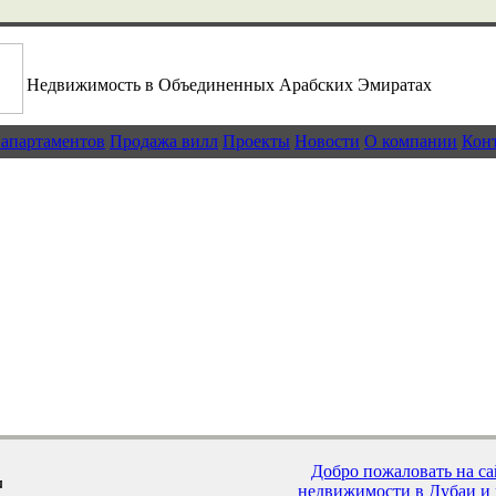
Недвижимость в Объединенных Арабских Эмиратах
 апартаментов
Продажа вилл
Проекты
Новости
О компании
Кон
Роскошные виллы Дубая
Как купить недвижимость в Дубаи?
Эксклюзивные проекты Дубая
Дубай - традиции древности
Добро пожаловать на с
недвижимости в Дубаи и