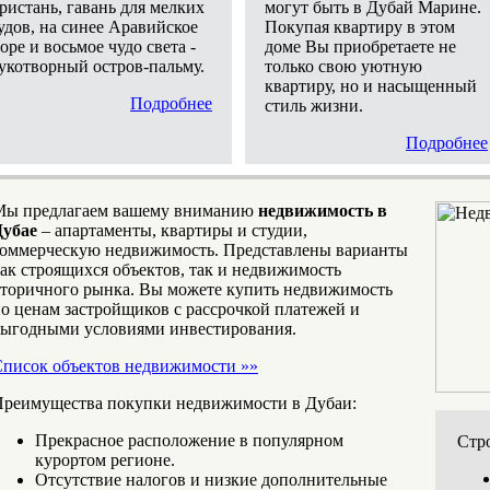
ристань, гавань для мелких
могут быть в Дубай Марине.
удов, на синее Аравийское
Покупая квартиру в этом
оре и восьмое чудо света -
доме Вы приобретаете не
укотворный остров-пальму.
только свою уютную
квартиру, но и насыщенный
Подробнее
стиль жизни.
Подробнее
Мы предлагаем вашему вниманию
недвижимость в
Дубае
– апартаменты, квартиры и студии,
оммерческую недвижимость. Представлены варианты
ак строящихся объектов, так и недвижимость
торичного рынка. Вы можете купить недвижимость
о ценам застройщиков с рассрочкой платежей и
ыгодными условиями инвестирования.
писок объектов недвижимости »»
реимущества покупки недвижимости в Дубаи:
Прекрасное расположение в популярном
Стр
курортом регионе.
Отсутствие налогов и низкие дополнительные