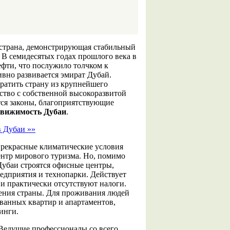
страна, демонстрирующая стабильный
 В семидесятых годах прошлого века в
фти, что послужило толчком к
ивно развивается эмират Дубай.
ратить страну из крупнейшего
ство с собственной высокоразвитой
ся законы, благоприятствующие
движимость Дубаи
.
в Дубаи »»
прекрасные климатические условия
нтр мирового туризма. Но, помимо
Дубаи строятся офисные центры,
дприятия и технопарки. Действует
и практически отсутствуют налоги.
ления страны. Для проживания людей
ванных квартир и апартаментов,
инги.
Ведущие профессионалы со всего