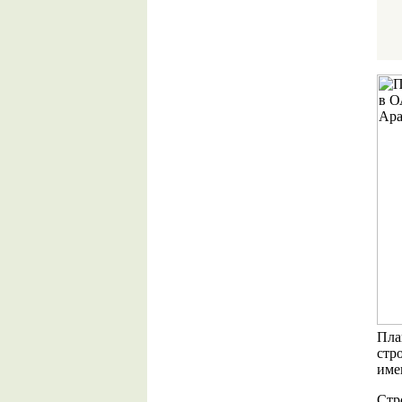
Пла
стр
име
Стр