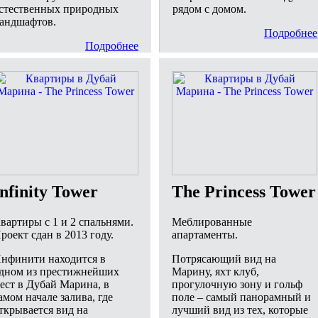
стественных природных
рядом с домом.
андшафтов.
Подробнее
Подробнее
Infinity Tower
The Princess Tower
вартиры с 1 и 2 спальнями.
Меблированные
роект сдан в 2013 году.
апартаменты.
нфинити находится в
Потрясающий вид на
дном из престижнейших
Марину, яхт клуб,
ест в Дубай Марина, в
прогулочную зону и гольф
амом начале залива, где
поле – самый панорамный и
ткрывается вид на
лучший вид из тех, которые