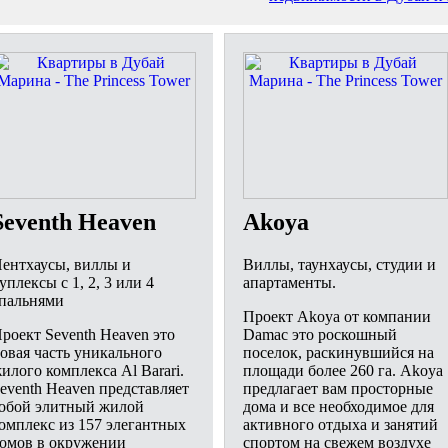
Seventh Heaven
Akoya
ентхаусы, виллы и
Виллы, таунхаусы, студии и
уплексы с 1, 2, 3 или 4
апартаменты.
пальнями
Проект Akoya от компании
роект Seventh Heaven это
Damac это роскошный
овая часть уникального
поселок, раскинувшийся на
илого комплекса Al Barari.
площади более 260 га. Akoya
eventh Heaven представляет
предлагает вам просторные
обой элитный жилой
дома и все необходимое для
омплекс из 157 элегантных
активного отдыха и занятий
омов в окружении
спортом на свежем воздухе