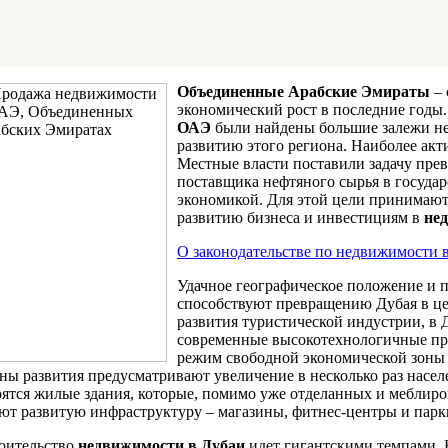
Объединенные Арабские Эмираты
– 
экономический рост в последние годы.
ОАЭ
были найдены большие залежи не
развитию этого региона. Наиболее акт
Местные власти поставили задачу прев
поставщика нефтяного сырья в государ
экономикой. Для этой цели принимают
развитию бизнеса и инвестициям в
не
О законодательстве по недвижимости 
Удачное географическое положение и 
способствуют превращению Дубая в це
развития туристической индустрии, в 
современные высокотехнологичные пре
режим свободной экономической зоны 
ны развития предусматривают увеличение в несколько раз насе
оятся жилые здания, которые, помимо уже отделанных и меблиро
ют развитую инфраструктуру – магазины, фитнес-центры и парк
оительство
недвижимости в Дубаи
идет гигантскими темпами. 