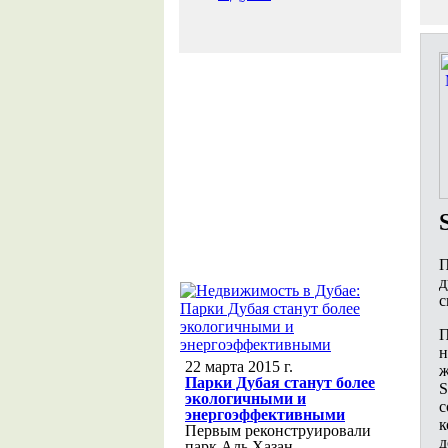
П
д
с
П
н
22 марта 2015 г.
ж
Парки Дубая станут более
S
экологичными и
с
энергоэффективными
к
Первым реконструировали
д
парк Аль Хазан,