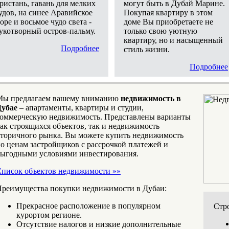
ристань, гавань для мелких
могут быть в Дубай Марине.
удов, на синее Аравийское
Покупая квартиру в этом
оре и восьмое чудо света -
доме Вы приобретаете не
укотворный остров-пальму.
только свою уютную
квартиру, но и насыщенный
Подробнее
стиль жизни.
Подробнее
Мы предлагаем вашему вниманию
недвижимость в
Дубае
– апартаменты, квартиры и студии,
оммерческую недвижимость. Представлены варианты
ак строящихся объектов, так и недвижимость
торичного рынка. Вы можете купить недвижимость
о ценам застройщиков с рассрочкой платежей и
ыгодными условиями инвестирования.
писок объектов недвижимости »»
реимущества покупки недвижимости в Дубаи:
Прекрасное расположение в популярном
Стр
курортом регионе.
Отсутствие налогов и низкие дополнительные