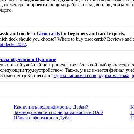
а, инженеры и проектировщики работают над воплощением мечт
ущего.
assic and modern
Tarot cards
for beginners and tarot experts.
ich deck should you choose? Where to buy tarot cards? Reviews and 
rot decks 2022
.
рсы обучения в Пушкине
шкинский учебный центр предлагает большой выбор курсов и о
следующим трудоустройством. Также, у нас имеется филиал учеб
ебный центр Коннессанс:
курсы парикмахеров
,
курсы массажа
,
б
Как купить недвижимость в Дубаи?
К
Законодательство по недвижимости в ОАЭ
П
Общая информация о Дубае
П