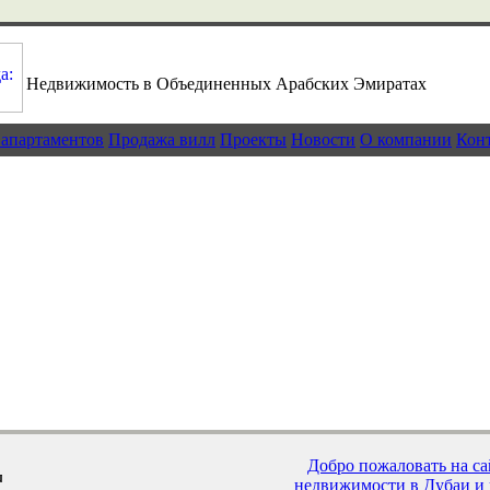
Недвижимость в Объединенных Арабских Эмиратах
 апартаментов
Продажа вилл
Проекты
Новости
О компании
Кон
Рост продаж на рынке недвижимости Дуб
Выгодные инвестиции в недвижимость Ду
Роскошные виллы Дубая
Новости рынка недвижимости Дубая
Добро пожаловать на с
недвижимости в Дубаи и