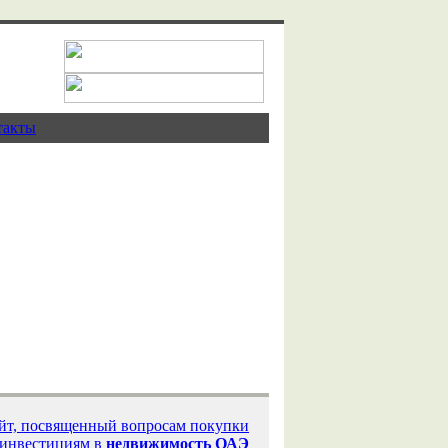
такты
ая
бая
айт, посвященный вопросам покупки
 инвестициям в
недвижимость ОАЭ