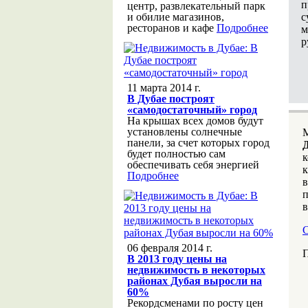
п
центр, развлекательный парк
с
и обилие магазинов,
ресторанов и кафе
Подробнее
м
р
11 марта 2014 г.
В Дубае построят
«самодостаточный» город
На крышах всех домов будут
установлены солнечные
панели, за счет которых город
будет полностью сам
к
обеспечивать себя энергией
к
Подробнее
в
п
в
С
06 февраля 2014 г.
П
В 2013 году цены на
недвижимость в некоторых
районах Дубая выросли на
60%
Рекордсменами по росту цен