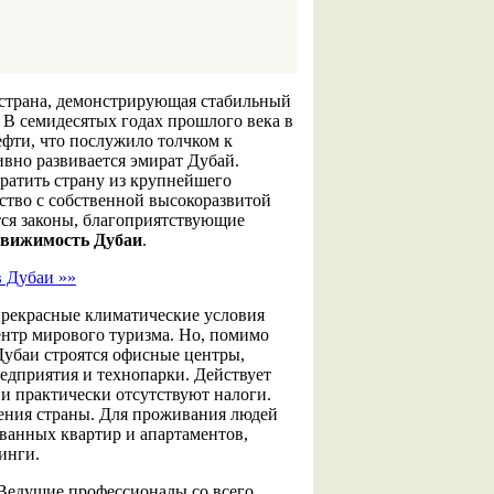
страна, демонстрирующая стабильный
 В семидесятых годах прошлого века в
фти, что послужило толчком к
ивно развивается эмират Дубай.
ратить страну из крупнейшего
ство с собственной высокоразвитой
ся законы, благоприятствующие
движимость Дубаи
.
в Дубаи »»
прекрасные климатические условия
нтр мирового туризма. Но, помимо
Дубаи строятся офисные центры,
дприятия и технопарки. Действует
и практически отсутствуют налоги.
ления страны. Для проживания людей
ванных квартир и апартаментов,
инги.
Ведущие профессионалы со всего