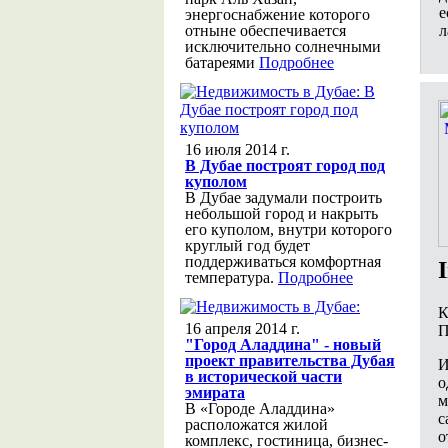
е
энергоснабжение которого
л
отныне обеспечивается
исключительно солнечными
батареями
Подробнее
16 июля 2014 г.
В Дубае построят город под
куполом
В Дубае задумали построить
небольшой город и накрыть
его куполом, внутри которого
круглый год будет
поддерживаться комфортная
температура.
Подробнее
К
16 апреля 2014 г.
П
"Город Аладдина" - новый
проект правительства Дубая
И
в исторической части
о
эмирата
м
В «Городе Аладдина»
с
расположатся жилой
о
комплекс, гостиница, бизнес-