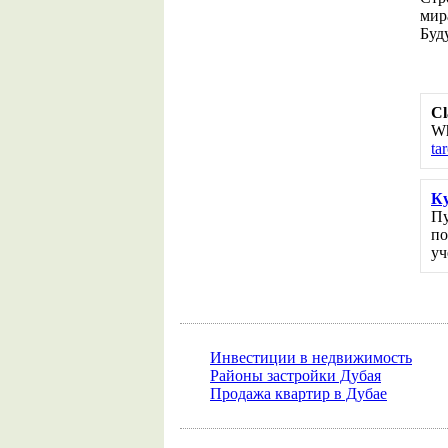
мир
Буд
Cl
Wh
ta
Ку
Пу
по
уч
Инвестиции в недвижимость
Районы застройки Дубая
Продажа квартир в Дубае