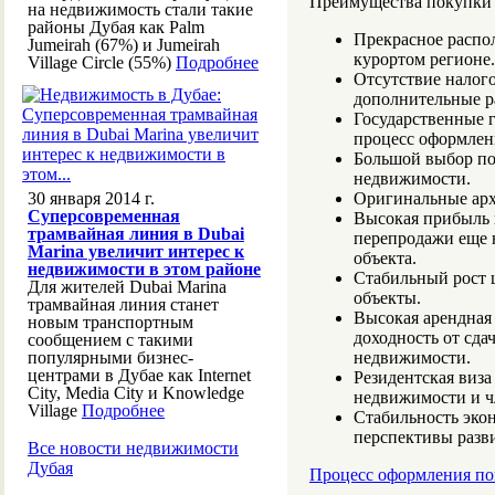
Преимущества покупки 
на недвижимость стали такие
районы Дубая как Palm
Прекрасное распо
Jumeirah (67%) и Jumeirah
курортом регионе.
Village Circle (55%)
Подробнее
Отсутствие налого
дополнительные р
Государственные 
процесс оформлен
Большой выбор по
недвижимости.
30 января 2014 г.
Оригинальные арх
Суперсовременная
Высокая прибыль 
трамвайная линия в Dubai
перепродажи еще н
Marina увеличит интерес к
объекта.
недвижимости в этом районе
Стабильный рост 
Для жителей Dubai Marina
объекты.
трамвайная линия станет
Высокая арендная 
новым транспортным
доходность от сда
сообщением с такими
популярными бизнес-
недвижимости.
центрами в Дубае как Internet
Резидентская виза
City, Media City и Knowledge
недвижимости и ч
Village
Подробнее
Стабильность экон
перспективы разви
Все новости недвижимости
Дубая
Процесс оформления по