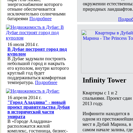
окружении естественны
энергоснабжение которого
природных ландшафтов
отныне обеспечивается
исключительно солнечными
батареями
Подробнее
Подроб
16 июля 2014 г.
В Дубае построят город под
куполом
В Дубае задумали построить
небольшой город и накрыть
его куполом, внутри которого
круглый год будет
поддерживаться комфортная
Infinity Tower
температура.
Подробнее
Квартиры с 1 и 2
16 апреля 2014 г.
спальнями. Проект сдан
"Город Аладдина" - новый
2013 году.
проект правительства Дубая
в исторической части
Инфинити находится в
эмирата
одном из престижнейши
В «Городе Аладдина»
мест в Дубай Марина, в
расположатся жилой
самом начале залива, где
комплекс, гостиница, бизнес-