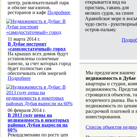
открывается вид на
центр, развлекательный парк
пристань, гавань для
и обилие магазинов,
ресторанов и кафе
Подробнее
мелких судов, на синее
Аравийское море и вось
чудо света - рукотворны
остров-пальму.
11 марта 2014 г.
Подроб
В Дубае построят
«самодостаточный» город
На крышах всех домов будут
установлены солнечные
панели, за счет которых город
будет полностью сам
Мы предлагаем вашему
обеспечивать себя энергией
Подробнее
недвижимость в Дубае
квартиры и студии, ко
недвижимость. Предста
строящихся объектов, т
вторичного рынка. Вы 
недвижимость по ценам
06 февраля 2014 г.
рассрочкой платежей и
В 2013 году цены на
инвестирования.
недвижимость в некоторых
районах Дубая выросли на
Список объектов недви
60%
Рекордсменами по росту цен