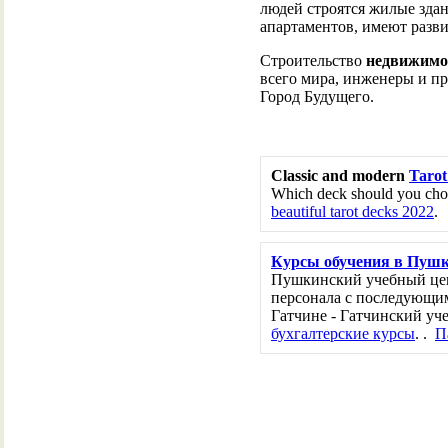
людей строятся жилые зда
апартаментов, имеют разв
Строительство
недвижимо
всего мира, инженеры и п
Город Будущего.
Classic and modern
Tarot
Which deck should you choo
beautiful tarot decks 2022
.
Курсы обучения в Пуш
Пушкинский учебный цен
персонала с последующим
Гатчине - Гатчинский уч
бухгалтерские курсы
. .
П