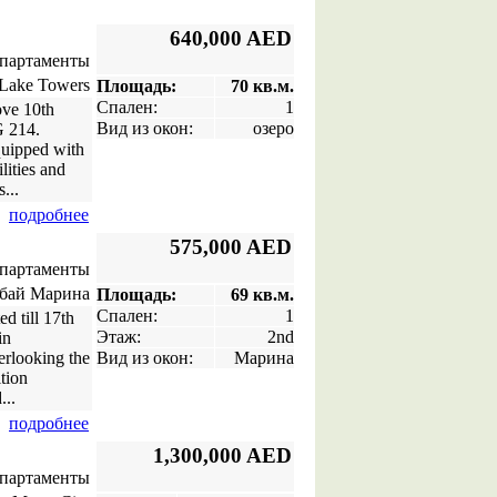
640,000 AED
апартаменты
Lake Towers
Площадь:
70 кв.м.
Спален:
1
ove 10th
Вид из окон:
озеро
G 214.
quipped with
lities and
...
подробнее
575,000 AED
апартаменты
бай Марина
Площадь:
69 кв.м.
Спален:
1
d till 17th
Этаж:
2nd
in
verlooking the
Вид из окон:
Марина
tion
...
подробнее
1,300,000 AED
апартаменты