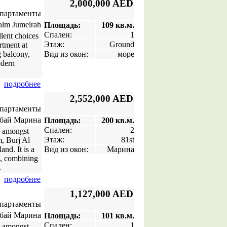
2,000,000 AED
апартаменты
lm Jumeirah
Площадь:
109 кв.м.
Спален:
1
lent choices
Этаж:
Ground
artment at
g balcony,
Вид из окон:
море
odern
подробнее
2,552,000 AED
апартаменты
бай Марина
Площадь:
200 кв.м.
Спален:
2
a amongst
Этаж:
81st
m, Burj Al
nd. It is a
Вид из окон:
Марина
e, combining
.
подробнее
1,127,000 AED
апартаменты
бай Марина
Площадь:
101 кв.м.
Спален:
1
a amongst