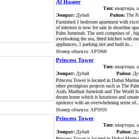
Al Haseer
Тип:
квартира, 
Эмират:
Дубай
Район:
The Pa
Furnished 1 bedroom apartment with excel
of interiors is now for sale in shoreline ap
Palm Jumeirah. The unit comprises of , bi
overlooking the sea, fitted kitchen with m
appliances, 1 parking slot and built in...
Номер объекта: AP5968
Princess Tower
Тип:
квартира, 
Эмират:
Дубай
Район:
Ду
Princess Tower is located in Dubai Marin
other prestigious projects such as The Pal
Arab, Madinat Jumeirah and The World Isla
dream home which is luxurious and ornat
opulence with an overwhelming sense of..
Номер объекта: AP5959
Princess Tower
Тип:
квартира, 
Эмират:
Дубай
Район:
Ду
Princess Tower is located in Dubai Marin