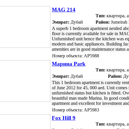
MAG 214
Тип:
квартира, 
Эмират:
Дубай
Район:
Jumeirah 
A superb 1 bedroom apartment nestled ab
floor is currently available for sale in MA
Unfurnished unit hence the kitchen was e
modern and basic appliances. Building faci
amenities are in good maintenance status as
Номер объекта: AP5988
Марина Park
Тип:
квартира, 
Эмират:
Дубай
Район:
Ду
This 1 bedroom apartment is currently rente
of June 2012 for 45, 000 aed. Unit comes 
unfurnished status but kitchen is fitted. O
beautiful man made Marina. In good condi
apartment and excellent for investment and
Номер объекта: AP5983
Fox Hill 9
Тип:
квартира, 