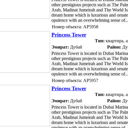
other prestigious projects such as The Pal
Arab, Madinat Jumeirah and The World Isla
dream home which is luxurious and ornat
opulence with an overwhelming sense of..
Номер объекта: AP5958
Princess Tower
Тип:
квартира, 
Эмират:
Дубай
Район:
Ду
Princess Tower is located in Dubai Marin
other prestigious projects such as The Pal
Arab, Madinat Jumeirah and The World Isla
dream home which is luxurious and ornat
opulence with an overwhelming sense of..
Номер объекта: AP5957
Princess Tower
Тип:
квартира, 
Эмират:
Дубай
Район:
Ду
Princess Tower is located in Dubai Marin
other prestigious projects such as The Pal
Arab, Madinat Jumeirah and The World Isla
dream home which is luxurious and ornat
opulence with an overwhelming sense of..