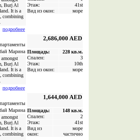
Этаж:
41st
m, Burj Al
nd. It is a
Вид из окон:
море
e, combining
.
подробнее
2,686,000 AED
апартаменты
бай Марина
Площадь:
228 кв.м.
Спален:
3
a amongst
Этаж:
10th
m, Burj Al
nd. It is a
Вид из окон:
море
e, combining
.
подробнее
1,644,000 AED
апартаменты
бай Марина
Площадь:
148 кв.м.
Спален:
2
a amongst
Этаж:
41st
m, Burj Al
nd. It is a
Вид из
море
e, combining
окон:
частично
.