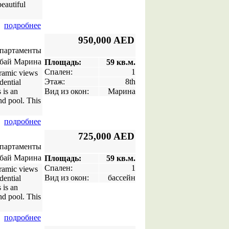
beautiful
подробнее
950,000 AED
апартаменты
бай Марина
Площадь:
59 кв.м.
Спален:
1
oramic views
Этаж:
8th
dential
 is an
Вид из окон:
Марина
nd pool. This
подробнее
725,000 AED
апартаменты
бай Марина
Площадь:
59 кв.м.
Спален:
1
oramic views
Вид из окон:
бассейн
dential
 is an
nd pool. This
подробнее