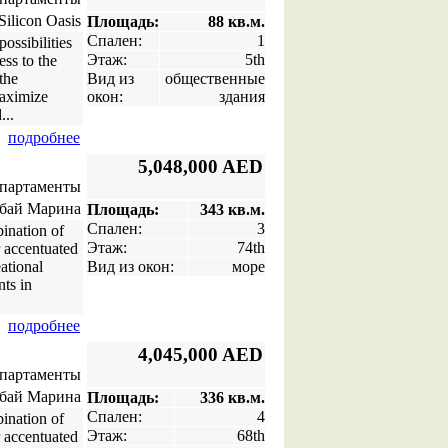
ilicon Oasis
Площадь:
88 кв.м.
Спален:
1
possibilities
Этаж:
5th
ess to the
the
Вид из
общественные
maximize
окон:
здания
...
подробнее
5,048,000 AED
апартаменты
бай Марина
Площадь:
343 кв.м.
Спален:
3
bination of
Этаж:
74th
r accentuated
ational
Вид из окон:
море
nts in
подробнее
4,045,000 AED
апартаменты
бай Марина
Площадь:
336 кв.м.
Спален:
4
bination of
Этаж:
68th
r accentuated