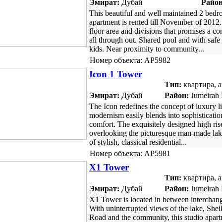
Эмират:
Дубай
Район
This beautiful and well maintained 2 bed
apartment is rented till November of 2012
floor area and divisions that promises a co
all through out. Shared pool and with safe 
kids. Near proximity to community...
Номер объекта: AP5982
Icon 1 Tower
Тип:
квартира, 
Эмират:
Дубай
Район:
Jumeirah 
The Icon redefines the concept of luxury 
modernism easily blends into sophisticatio
comfort. The exquisitely designed high ris
overlooking the picturesque man-made lak
of stylish, classical residential...
Номер объекта: AP5981
X1 Tower
Тип:
квартира, 
Эмират:
Дубай
Район:
Jumeirah 
X1 Tower is located in between interchang
With uninterrupted views of the lake, She
Road and the community, this studio apar