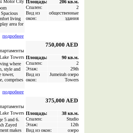
:
Motor City
Площадь:
206 кв.м.
Спален:
2
room
Вид из
общественные
. Spacious
окон:
здания
mfort living
play area for
подробнее
750,000 AED
апартаменты
Lake Towers
Площадь:
90 кв.м.
Спален:
2
living where
Этаж:
29th
n, style and
e tower,
Вид из
Jumeirah озеро
e, comprises
окон:
Towers
подробнее
375,000 AED
апартаменты
Lake Towers
Площадь:
38 кв.м.
Спален:
Studio
e 5 and 6.
Этаж:
12th
ikh Zayed
tment makes
Вид из окон:
озеро