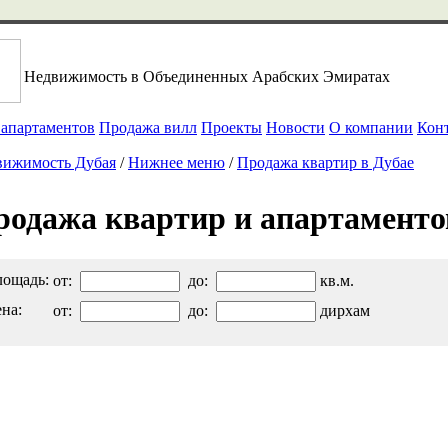
Недвижимость в Объединенных Арабских Эмиратах
 апартаментов
Продажа вилл
Проекты
Новости
О компании
Кон
вижимость Дубая
/
Нижнее меню
/
Продажа квартир в Дубае
родажа квартир и апартаменто
ощадь:
от:
до:
кв.м.
на:
от:
до:
дирхам