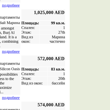
подробнее
1,025,000 AED
апартаменты
бай Марина
Площадь:
99 кв.м.
Спален:
1
a amongst
Этаж:
27th
m, Burj Al
nd. It is a
Вид из
Марина
e, combining
окон:
частично
.
подробнее
572,000 AED
апартаменты
ilicon Oasis
Площадь:
83 кв.м.
Спален:
1
possibilities
Этаж:
20th
ess to the
the
Вид из окон:
бассейн
maximize
...
подробнее
574,000 AED
апартаменты