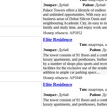
Эмират:
Дубай
Район:
Дубай S
Palace Towers offers a lifestyle of endless 
and unlimited opportunities. With easy acc
business areas of Dubai Silicon Oasis and 
neighbouring Academic City, its easy to 
family and study time, and enjoy work and
Номер объекта: AP5952
Elite Residence
Тип:
квартира, 
Эмират:
Дубай
Район:
Ду
The tower consists of 91 floors and a com
luxury apartments, and penthouses, furthe
by a number of shops plus sports and recre
facilities for the exclusive use of the reside
addition to ample car parking space....
Номер объекта: AP5949
Elite Residence
Тип:
квартира, 
Эмират:
Дубай
Район:
Ду
The tower consists of 91 floors and a com
luxury apartments, and penthouses, furthe