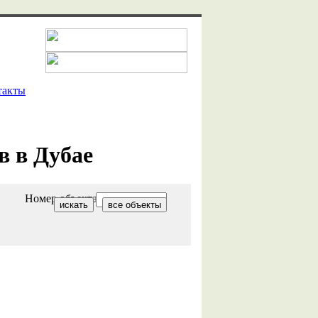
такты
в в Дубае
Номер объекта: