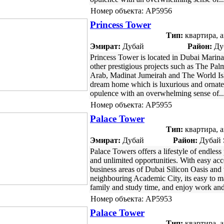
Номер объекта: AP5956
Princess Tower
Тип:
квартира, 
Эмират:
Дубай
Район:
Ду
Princess Tower is located in Dubai Marin
other prestigious projects such as The Pal
Arab, Madinat Jumeirah and The World Isla
dream home which is luxurious and ornat
opulence with an overwhelming sense of..
Номер объекта: AP5955
Palace Tower
Тип:
квартира, 
Эмират:
Дубай
Район:
Дубай S
Palace Towers offers a lifestyle of endless 
and unlimited opportunities. With easy acc
business areas of Dubai Silicon Oasis and 
neighbouring Academic City, its easy to 
family and study time, and enjoy work and
Номер объекта: AP5953
Palace Tower
Тип:
квартира, 