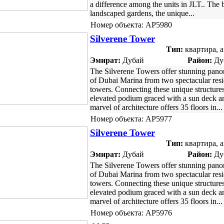
a difference among the units in JLT.. The 
landscaped gardens, the unique...
Номер объекта: AP5980
Silverene Tower
Тип:
квартира, 
Эмират:
Дубай
Район:
Ду
The Silverene Towers offer stunning pan
of Dubai Marina from two spectacular resi
towers. Connecting these unique structures
elevated podium graced with a sun deck a
marvel of architecture offers 35 floors in...
Номер объекта: AP5977
Silverene Tower
Тип:
квартира, 
Эмират:
Дубай
Район:
Ду
The Silverene Towers offer stunning pan
of Dubai Marina from two spectacular resi
towers. Connecting these unique structures
elevated podium graced with a sun deck a
marvel of architecture offers 35 floors in...
Номер объекта: AP5976