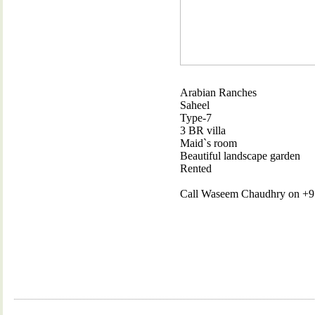
Arabian Ranches
Saheel
Type-7
3 BR villa
Maid`s room
Beautiful landscape garden
Rented
Call Waseem Chaudhry on +971